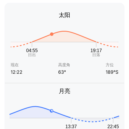
太阳
现在
高度角
方位
12:22
63°
189°S
月亮