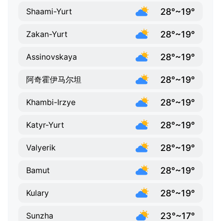
28°~19°
Shaami-Yurt
28°~19°
Zakan-Yurt
28°~19°
Assinovskaya
28°~19°
阿奇霍伊马尔坦
28°~19°
Khambi-Irzye
28°~19°
Katyr-Yurt
28°~19°
Valyerik
28°~19°
Bamut
28°~19°
Kulary
23°~17°
Sunzha