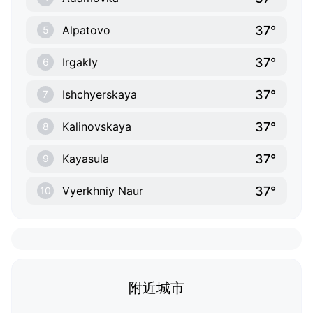
37°
Alpatovo
5
37°
Irgakly
6
37°
Ishchyerskaya
7
37°
Kalinovskaya
8
37°
Kayasula
9
37°
Vyerkhniy Naur
10
附近城市