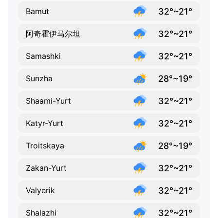
32°~21°
Bamut
32°~21°
阿奇霍伊马尔坦
32°~21°
Samashki
28°~19°
Sunzha
32°~21°
Shaami-Yurt
32°~21°
Katyr-Yurt
28°~19°
Troitskaya
32°~21°
Zakan-Yurt
32°~21°
Valyerik
32°~21°
Shalazhi