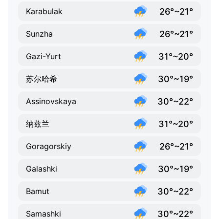
26°~21°
Karabulak
26°~21°
Sunzha
31°~20°
Gazi-Yurt
30°~19°
苏尔哈希
30°~22°
Assinovskaya
31°~20°
纳兹兰
26°~21°
Goragorskiy
30°~19°
Galashki
30°~22°
Bamut
30°~22°
Samashki