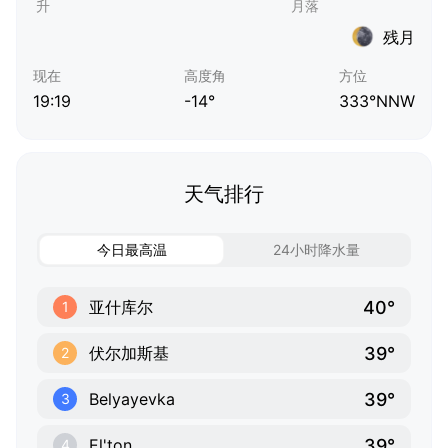
残月
现在
高度角
方位
19:19
-14°
333°NNW
天气排行
今日最高温
24小时降水量
40°
亚什库尔
1
39°
伏尔加斯基
2
39°
Belyayevka
3
39°
El'ton
4