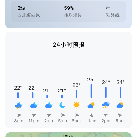
2级
59%
弱
西北偏西风
相对湿度
紫外线
24小时预报
8pm
11pm
2am
5am
8am
11am
2pm
5pm