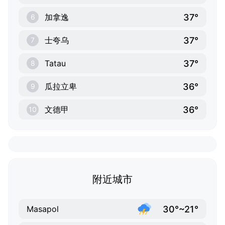
37°
加拿逸
6
37°
士夸乌
7
37°
Tatau
8
36°
瓜拉立卑
9
36°
文德甲
10
附近城市
30°~21°
Masapol