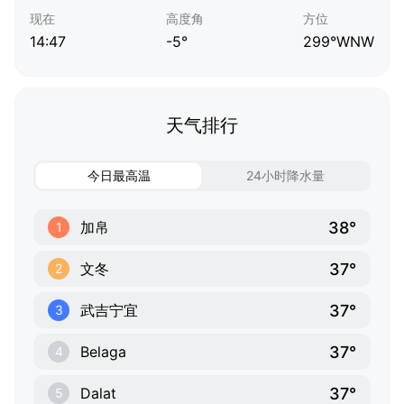
现在
高度角
方位
14:47
-5°
299°WNW
天气排行
今日最高温
24小时降水量
38°
加帛
1
37°
文冬
2
37°
武吉宁宜
3
37°
Belaga
4
37°
Dalat
5