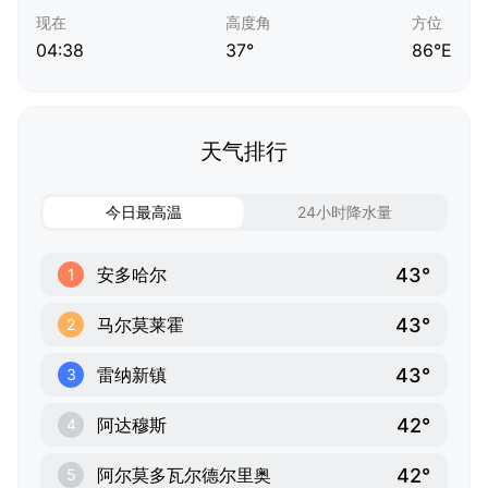
现在
高度角
方位
04:38
37°
86°E
天气排行
今日最高温
24小时降水量
43°
安多哈尔
1
43°
马尔莫莱霍
2
43°
雷纳新镇
3
42°
阿达穆斯
4
42°
阿尔莫多瓦尔德尔里奥
5