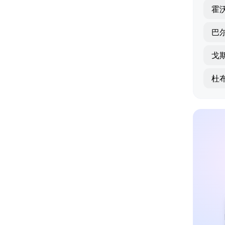
霍
巴
戈
杜