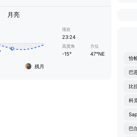
月亮
现在
23:24
高度角
方位
-15°
47°NE
恰
残月
巴
比
科
Sa
巴