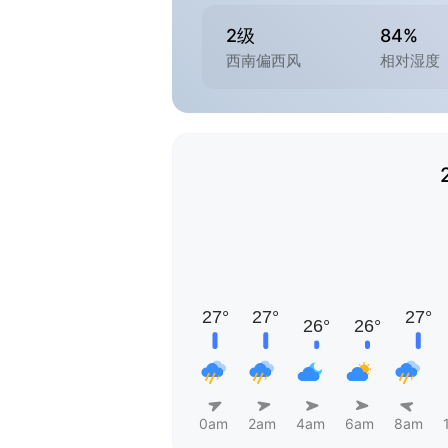
2级
84%
西南偏西风
相对湿度
0am
2am
4am
6am
8am