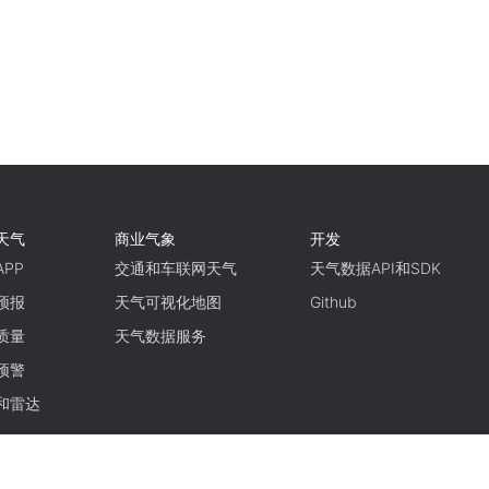
天气
商业气象
开发
PP
交通和车联网天气
天气数据API和SDK
预报
天气可视化地图
Github
质量
天气数据服务
预警
和雷达