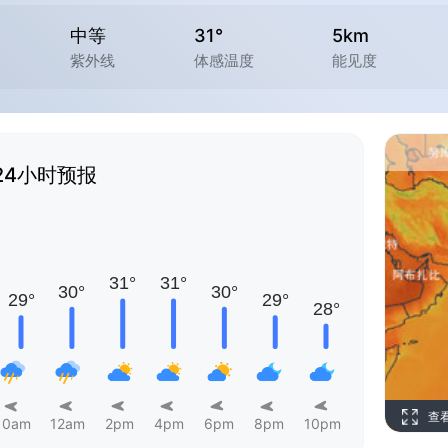
中等
31°
5km
紫外线
体感温度
能见度
24小时预报
查
10am
12am
2pm
4pm
6pm
8pm
10pm