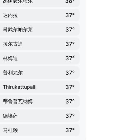
38°
杰伊瑟尔梅尔
37°
达内拉
37°
科武尔帕尔莱
37°
拉尔古迪
37°
林姆迪
37°
普利尤尔
37°
Thirukattupalli
37°
蒂鲁普瓦纳姆
37°
德埃萨
37°
马杜赖