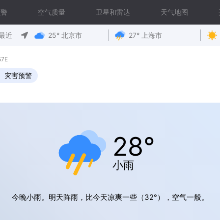
预警
空气质量
卫星和雷达
天气地图
最近
25° 北京市
27° 上海市
57E
灾害预警
28°
小雨
今晚小雨。明天阵雨，比今天凉爽一些（32°），空气一般。