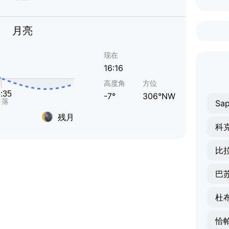
月亮
现在
16:16
高度角
方位
-7°
306°NW
Sa
残月
科
比
巴
杜
恰