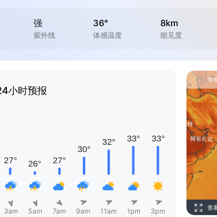
强
36°
8km
紫外线
体感温度
能见度
24小时预报
查
3am
5am
7am
9am
11am
1pm
3pm