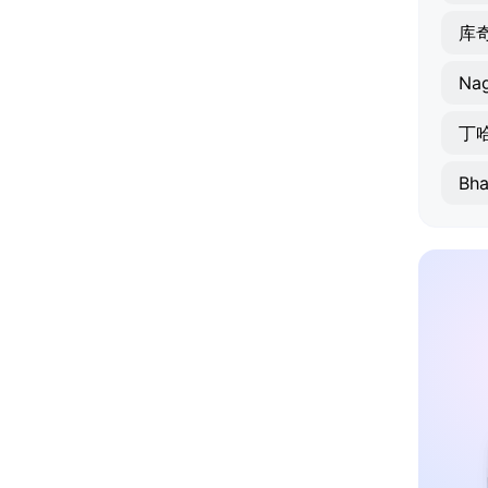
库
Nag
丁
Bha