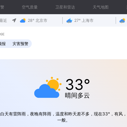
预警
空气质量
卫星和雷达
天气地图
最近
28° 北京市
27° 上海市
99E
预报
灾害预警
33°
晴间多云
白天有雷阵雨，夜晚有阵雨，温度和昨天差不多，现在33°，有风
一般。