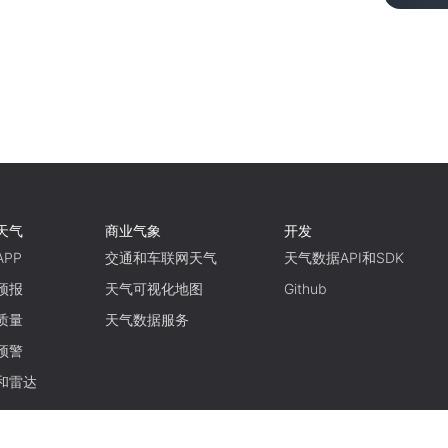
天气
商业气象
开发
PP
交通和车联网天气
天气数据API和SDK
预报
天气可视化地图
Github
质量
天气数据服务
预警
和雷达