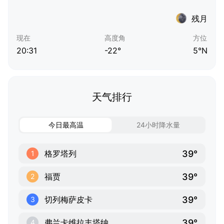
残月
现在
高度角
方位
20:31
-22°
5°N
天气排行
今日最高温
24小时降水量
39°
格罗塔列
1
39°
福贾
2
39°
切列梅萨皮卡
3
39°
弗兰卡维拉丰塔纳
4