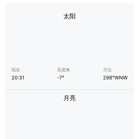
太阳
现在
高度角
方位
20:31
-7°
298°WNW
月亮