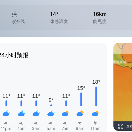
强
14°
16km
紫外线
体感温度
能见度
24小时预报
查
11pm
1am
3am
5am
7am
9am
11am