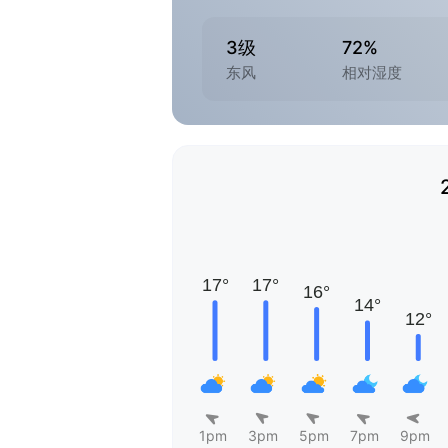
3级
72%
东风
相对湿度
1pm
3pm
5pm
7pm
9pm