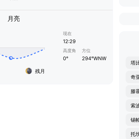
月亮
现在
12:29
高度角
方位
0°
294°WNW
塔
残月
奇
滕
索
锡
托