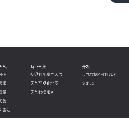
天气
商业气象
开发
PP
交通和车联网天气
天气数据API和SDK
预报
天气可视化地图
Github
质量
天气数据服务
预警
和雷达