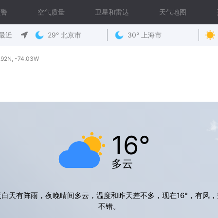
预警
空气质量
卫星和雷达
天气地图
最近
29° 北京市
30° 上海市
N, -74.03W
16°
多云
天白天有阵雨，夜晚晴间多云，温度和昨天差不多，现在16°，有风，
不错。