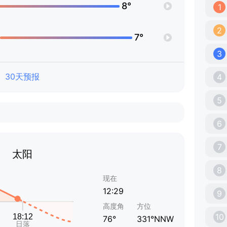
8°
1
2
7°
3
30天预报
4
5
6
7
太阳
8
现在
12:29
9
高度角
方位
10
76°
331°NNW