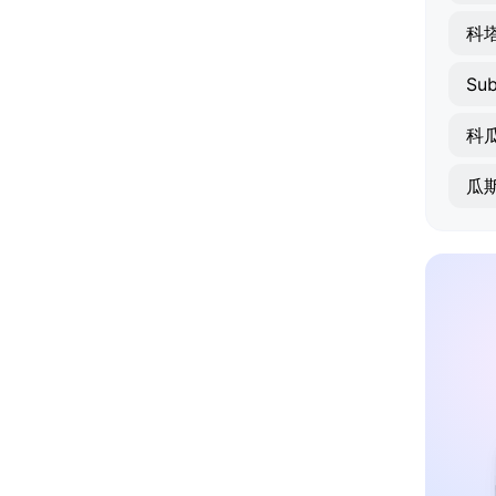
科
Su
科
瓜