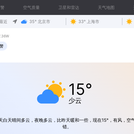
预警
空气质量
卫星和雷达
天气地图
最近
35° 北京市
33° 上海市
.36W
警
15°
少云
天白天晴间多云，夜晚多云，比昨天暖和一些，现在15°，有风，空
错。