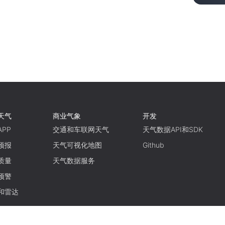
天气
商业气象
开发
PP
交通和车联网天气
天气数据API和SDK
预报
天气可视化地图
Github
质量
天气数据服务
预警
和雷达