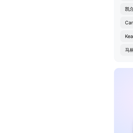
凯
Ke
马