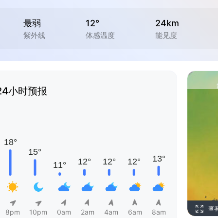
最弱
12°
24km
紫外线
体感温度
能见度
24小时预报
查
8pm
10pm
0am
2am
4am
6am
8am