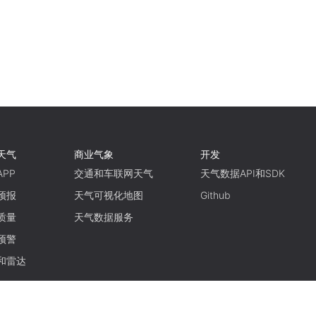
天气
商业气象
开发
PP
交通和车联网天气
天气数据API和SDK
预报
天气可视化地图
Github
质量
天气数据服务
预警
和雷达