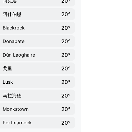
20°
阿克洛
20°
阿什伯恩
20°
Blackrock
20°
Donabate
20°
Dún Laoghaire
20°
戈里
20°
Lusk
20°
马拉海德
20°
Monkstown
20°
Portmarnock