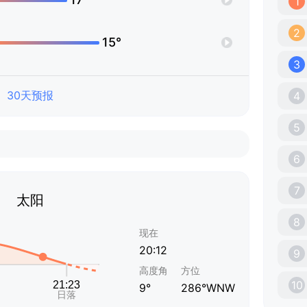
1
2
15°
3
30天预报
4
5
6
7
太阳
8
现在
20:12
9
高度角
方位
10
9°
286°WNW