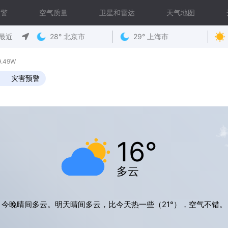
预警
空气质量
卫星和雷达
天气地图
最近
28° 北京市
29° 上海市
.49W
灾害预警
16°
多云
今晚晴间多云。明天晴间多云，比今天热一些（21°），空气不错。