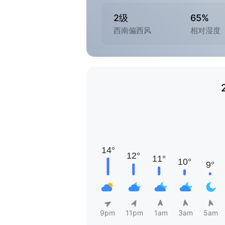
2级
65%
西南偏西风
相对湿度
9pm
11pm
1am
3am
5am