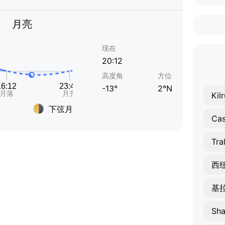
月亮
现在
20:12
高度角
方位
-13°
2°N
Kil
下弦月
Cas
Tra
西
基
Sh