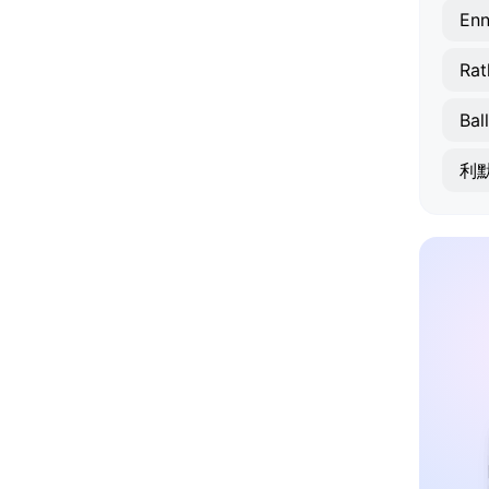
Enn
Rat
Bal
利