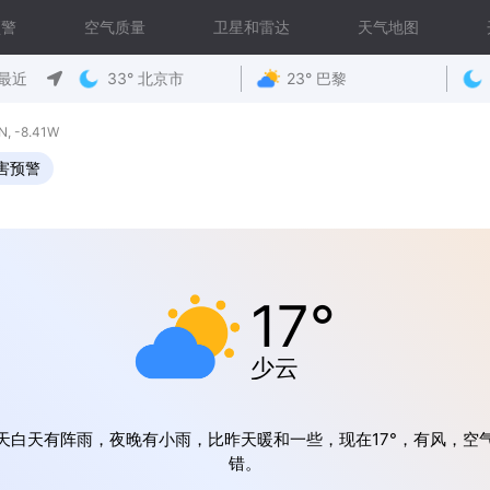
预警
空气质量
卫星和雷达
天气地图
最近
33° 北京市
23° 巴黎
 -8.41W
害预警
17°
少云
天白天有阵雨，夜晚有小雨，比昨天暖和一些，现在17°，有风，空
错。