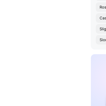
Ros
Cas
Sli
Sio