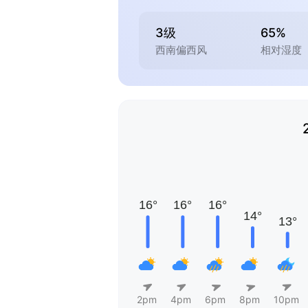
3级
65%
西南偏西风
相对湿度
2pm
4pm
6pm
8pm
10pm