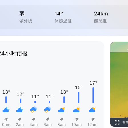
弱
14°
24km
紫外线
体感温度
能见度
24小时预报
查
0am
2am
4am
6am
8am
10am
12am