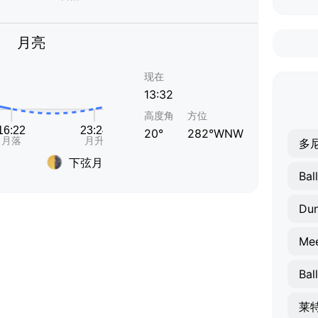
月亮
现在
13:32
高度角
方位
20°
282°WNW
多
下弦月
Bal
Dun
Me
Bal
莱