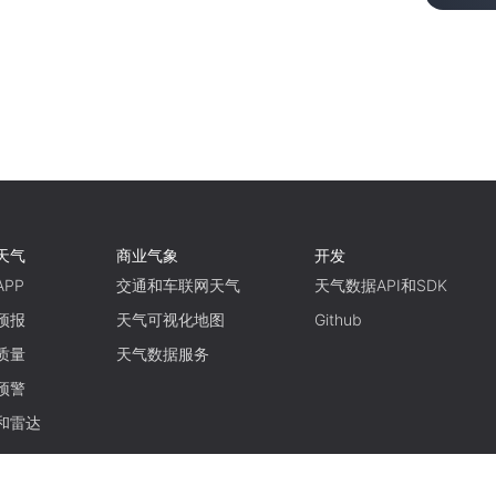
天气
商业气象
开发
PP
交通和车联网天气
天气数据API和SDK
预报
天气可视化地图
Github
质量
天气数据服务
预警
和雷达