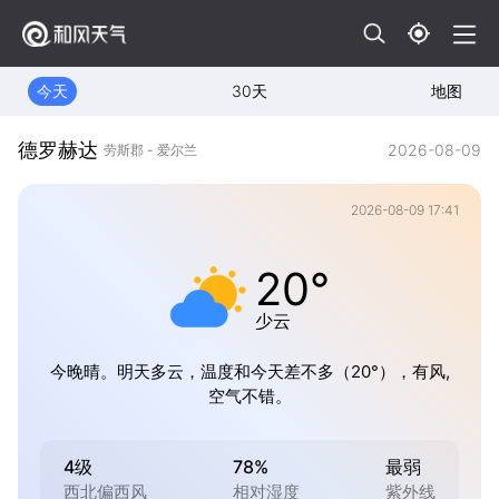
今天
30天
地图
德罗赫达
2026-08-09
劳斯郡 - 爱尔兰
2026-08-09 17:41
20°
少云
今晚晴。明天多云，温度和今天差不多（20°），有风,
空气不错。
4级
78%
最弱
西北偏西风
相对湿度
紫外线