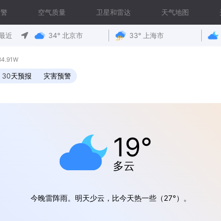
预警
空气质量
卫星和雷达
天气地图
最近
34° 北京市
33° 上海市
4.91W
30天预报
灾害预警
19°
多云
今晚雷阵雨。明天少云，比今天热一些（27°）。