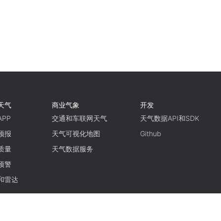
天气
商业气象
开发
PP
交通和车联网天气
天气数据API和SDK
预报
天气可视化地图
Github
质量
天气数据服务
预警
和雷达