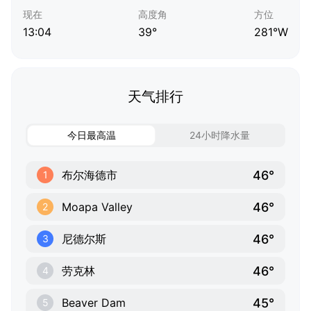
现在
高度角
方位
13:04
39°
281°W
天气排行
今日最高温
24小时降水量
46°
布尔海德市
1
46°
Moapa Valley
2
46°
尼德尔斯
3
46°
劳克林
4
45°
Beaver Dam
5