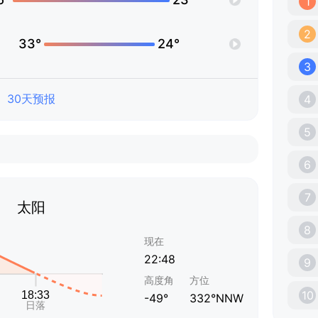
1
2
33°
24°
3
30天预报
4
5
6
7
太阳
8
现在
22:48
9
高度角
方位
10
-49°
332°NNW