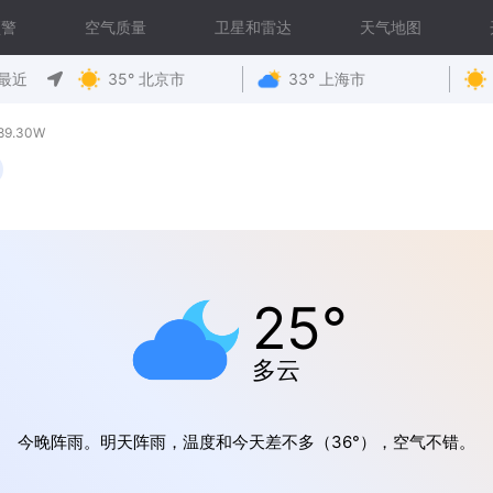
预警
空气质量
卫星和雷达
天气地图
最近
35° 北京市
33° 上海市
89.30W
25°
多云
今晚阵雨。明天阵雨，温度和今天差不多（36°），空气不错。