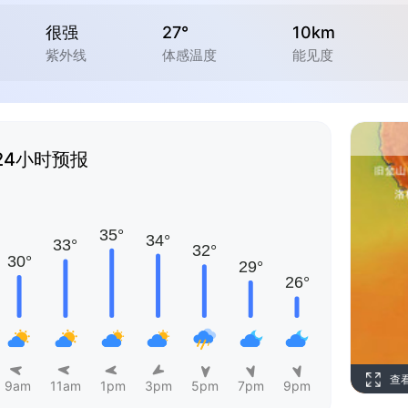
很强
27°
10km
紫外线
体感温度
能见度
24小时预报
查
9am
11am
1pm
3pm
5pm
7pm
9pm