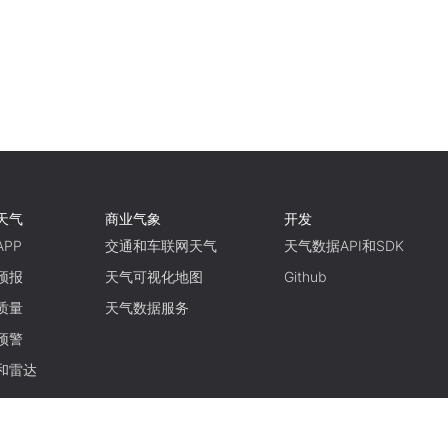
天气
商业气象
开发
PP
交通和车联网天气
天气数据API和SDK
预报
天气可视化地图
Github
质量
天气数据服务
预警
和雷达