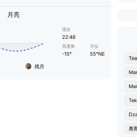
月亮
现在
22:48
高度角
方位
-15°
55°NE
Te
残月
Ma
Man
Tek
Dz
奥