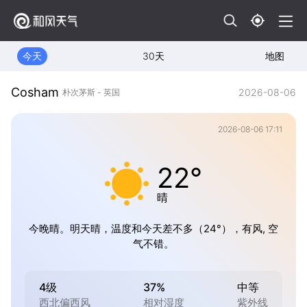
今天
30天
地图
Cosham
2026-08-06
朴次茅斯 - 英国
2026-08-06 17:11
22°
晴
今晚晴。明天晴，温度和今天差不多（24°），有风, 空
气不错。
4级
37%
中等
西北偏西风
相对湿度
紫外线