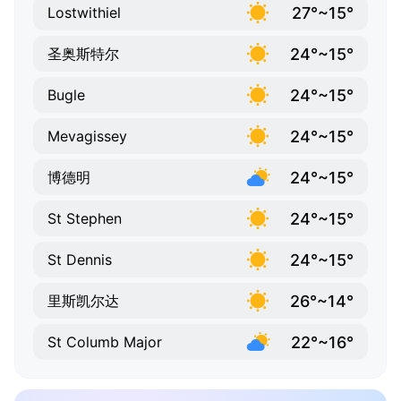
27°~15°
Lostwithiel
24°~15°
圣奥斯特尔
24°~15°
Bugle
24°~15°
Mevagissey
24°~15°
博德明
24°~15°
St Stephen
24°~15°
St Dennis
26°~14°
里斯凯尔达
22°~16°
St Columb Major