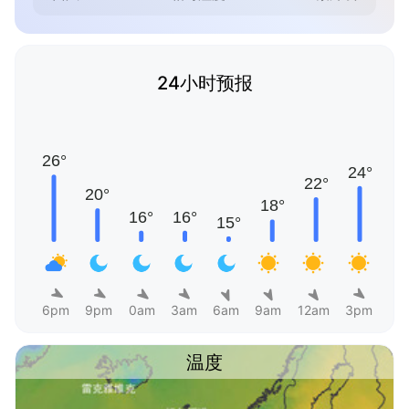
24小时预报
6pm
9pm
0am
3am
6am
9am
12am
3pm
温度