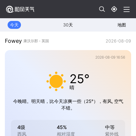
今天
30天
地图
Fowey
2026-08-09
康沃尔郡 - 英国
2026-08-09 16:56
25°
晴
今晚晴。明天晴，比今天凉爽一些（25°），有风, 空气
不错。
4级
45%
中等
西风
相对湿度
紫外线