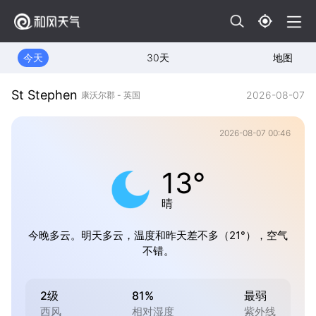
今天
30天
地图
St Stephen
2026-08-07
康沃尔郡 - 英国
2026-08-07 00:46
13°
晴
今晚多云。明天多云，温度和昨天差不多（21°），空气
不错。
2级
81%
最弱
西风
相对湿度
紫外线