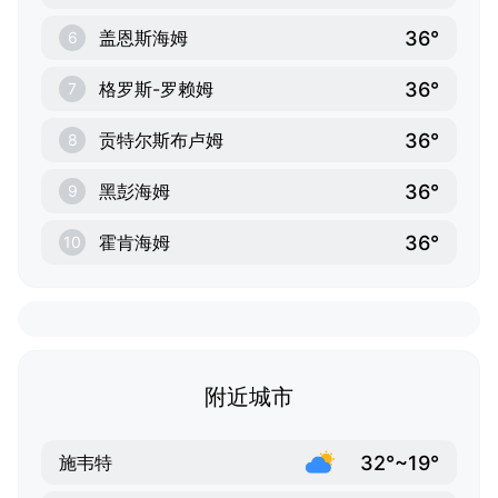
36°
盖恩斯海姆
6
36°
格罗斯-罗赖姆
7
36°
贡特尔斯布卢姆
8
36°
黑彭海姆
9
36°
霍肯海姆
10
附近城市
32°~19°
施韦特