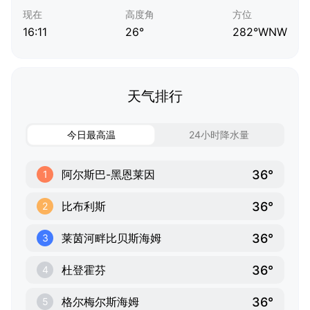
现在
高度角
方位
16:11
26°
282°WNW
天气排行
今日最高温
24小时降水量
36°
阿尔斯巴-黑恩莱因
1
36°
比布利斯
2
36°
莱茵河畔比贝斯海姆
3
36°
杜登霍芬
4
36°
格尔梅尔斯海姆
5