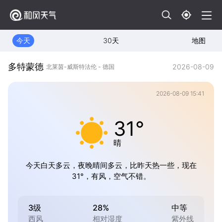
今天
30天
地图
多特蒙德
2026-08-09
北莱茵-威斯特法伦 - 德国
2026-08-09 15:41
31°
晴
今天白天多云，夜晚晴间多云，比昨天热一些，现在
31°，有风，空气不错。
3级
28%
中等
西风
相对湿度
紫外线