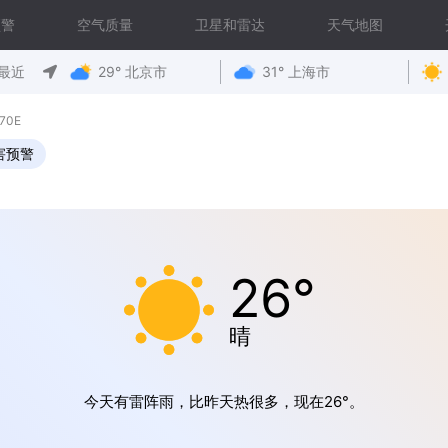
预警
空气质量
卫星和雷达
天气地图
最近
29° 北京市
31° 上海市
70E
害预警
26°
晴
今天有雷阵雨，比昨天热很多，现在26°。