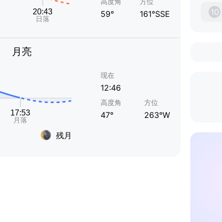
高度角
方位
10
59°
161°SSE
月亮
现在
12:46
高度角
方位
47°
263°W
残月