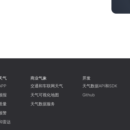
天气
商业气象
开发
PP
交通和车联网天气
天气数据API和SDK
预报
天气可视化地图
Github
质量
天气数据服务
预警
和雷达