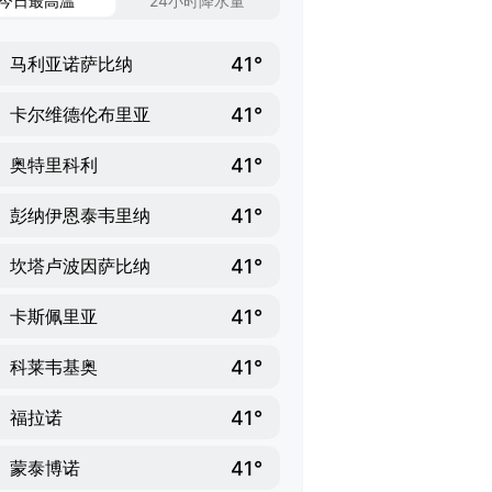
今日最高温
24小时降水量
41°
马利亚诺萨比纳
41°
卡尔维德伦布里亚
41°
奥特里科利
41°
彭纳伊恩泰韦里纳
41°
坎塔卢波因萨比纳
41°
卡斯佩里亚
41°
科莱韦基奥
41°
福拉诺
41°
蒙泰博诺