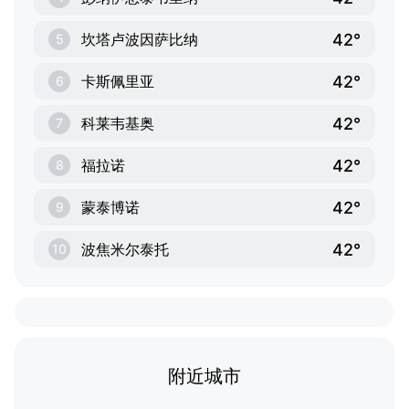
42°
坎塔卢波因萨比纳
5
42°
卡斯佩里亚
6
42°
科莱韦基奥
7
42°
福拉诺
8
42°
蒙泰博诺
9
42°
波焦米尔泰托
10
附近城市