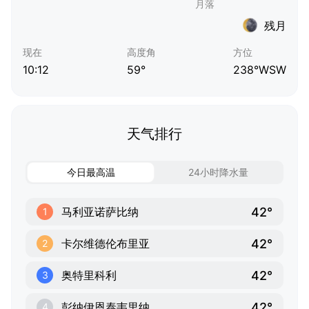
残月
现在
高度角
方位
10:12
59°
238°WSW
天气排行
今日最高温
24小时降水量
42°
马利亚诺萨比纳
1
42°
卡尔维德伦布里亚
2
42°
奥特里科利
3
42°
彭纳伊恩泰韦里纳
4