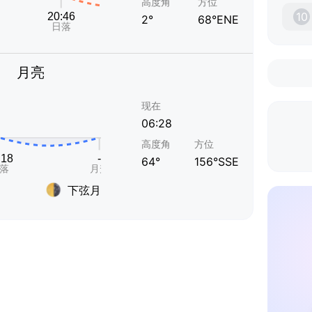
高度角
方位
10
2°
68°ENE
月亮
现在
06:28
高度角
方位
64°
156°SSE
下弦月