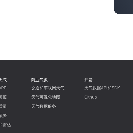
天气
商业气象
开发
PP
交通和车联网天气
天气数据API和SDK
预报
天气可视化地图
Github
质量
天气数据服务
预警
和雷达