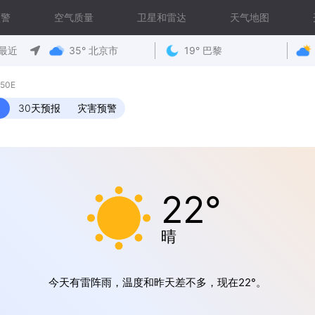
预警
空气质量
卫星和雷达
天气地图
最近
35° 北京市
19° 巴黎
50E
30天预报
灾害预警
22°
晴
今天有雷阵雨，温度和昨天差不多，现在22°。