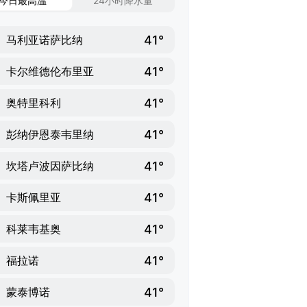
今日最高温
24小时降水量
41°
马利亚诺萨比纳
41°
卡尔维德伦布里亚
41°
奥特里科利
41°
彭纳伊恩泰韦里纳
41°
坎塔卢波因萨比纳
41°
卡斯佩里亚
41°
科莱韦基奥
41°
福拉诺
41°
蒙泰博诺