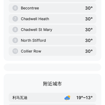
30°
Becontree
6
30°
Chadwell Heath
7
30°
Chadwell St Mary
8
30°
North Stifford
9
30°
Collier Row
10
附近城市
19°~13°
利马瓦迪