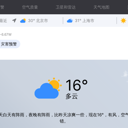
预警
空气质量
卫星和雷达
天气地图
最近
30° 北京市
31° 上海市
-6.67W
灾害预警
16°
多云
天白天有阵雨，夜晚有阵雨，比昨天凉爽一些，现在16°，有风，空
错。