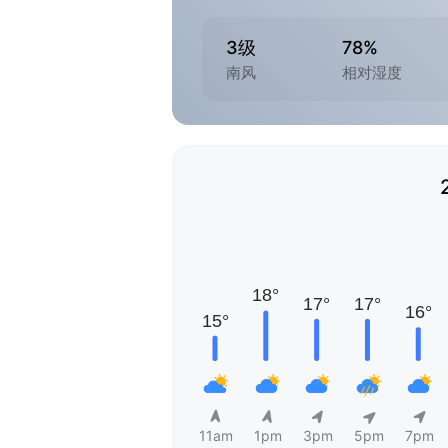
3级
78%
南风
相对湿度
11am
1pm
3pm
5pm
7pm