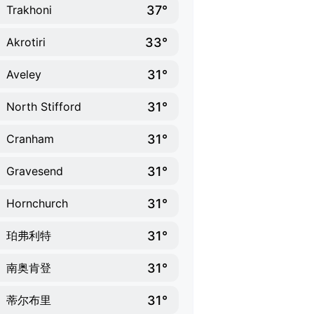
37°
Trakhoni
33°
Akrotiri
31°
Aveley
31°
North Stifford
31°
Cranham
31°
Gravesend
31°
Hornchurch
31°
珀弗利特
31°
南奥肯登
31°
蒂尔布里