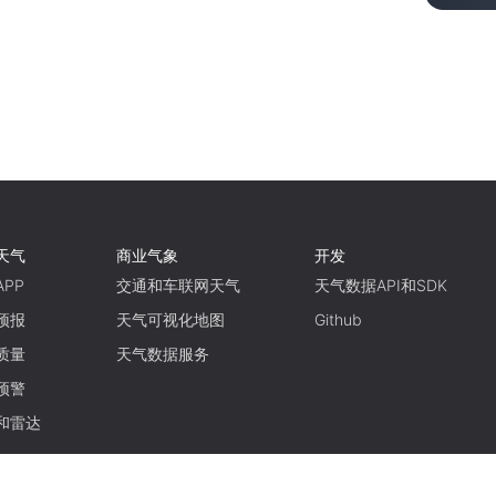
天气
商业气象
开发
PP
交通和车联网天气
天气数据API和SDK
预报
天气可视化地图
Github
质量
天气数据服务
预警
和雷达