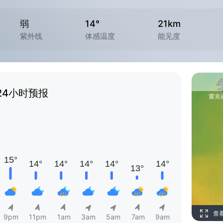
弱
14°
21km
紫外线
体感温度
能见度
24小时预报
查
9pm
11pm
1am
3am
5am
7am
9am