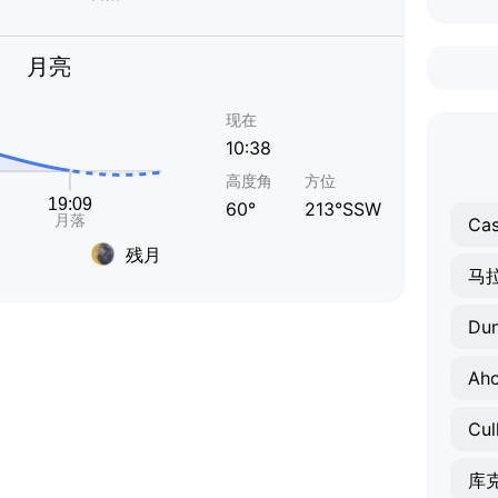
月亮
现在
10:38
高度角
方位
60°
213°SSW
Cas
残月
马
Dun
Aho
Cul
库