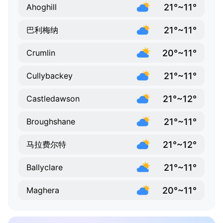
21°~11°
Ahoghill
21°~11°
巴利梅纳
20°~11°
Crumlin
21°~11°
Cullybackey
21°~12°
Castledawson
21°~11°
Broughshane
21°~12°
马拉费尔特
21°~11°
Ballyclare
20°~11°
Maghera