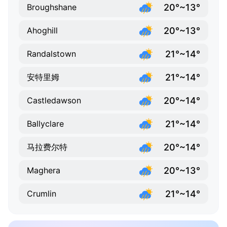
20°~13°
Broughshane
20°~13°
Ahoghill
21°~14°
Randalstown
21°~14°
安特里姆
20°~14°
Castledawson
21°~14°
Ballyclare
20°~14°
马拉费尔特
20°~13°
Maghera
21°~14°
Crumlin