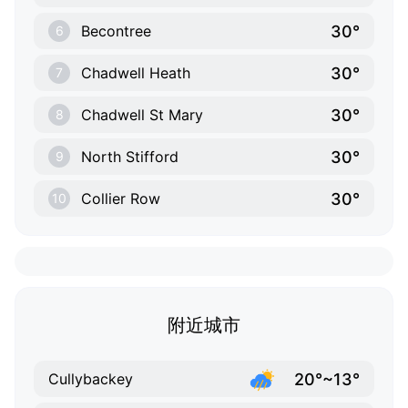
30°
Becontree
6
30°
Chadwell Heath
7
30°
Chadwell St Mary
8
30°
North Stifford
9
30°
Collier Row
10
附近城市
20°~13°
Cullybackey