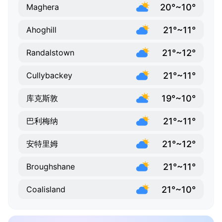
20°~10°
Maghera
21°~11°
Ahoghill
21°~12°
Randalstown
21°~11°
Cullybackey
19°~10°
库克斯敦
21°~11°
巴利梅纳
21°~12°
安特里姆
21°~11°
Broughshane
21°~10°
Coalisland