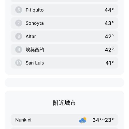
44°
Pitiquito
6
43°
Sonoyta
7
42°
Altar
8
42°
埃莫西约
9
41°
San Luis
10
附近城市
34°~23°
Nunkini