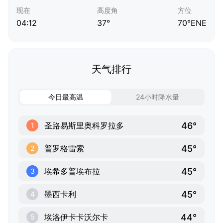
现在
高度角
方位
04:12
37°
70°ENE
天气排行
今日最高温
24小时降水量
46°
圣路易斯里奥科罗拉多
1
45°
普罗格雷索
2
45°
埃希多普埃布拉
3
45°
墨西卡利
4
44°
埃洛伊卡卡沃尔卡
5