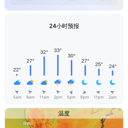
24小时预报
5am
8am
11am
2pm
5pm
8pm
11pm
2am
温度