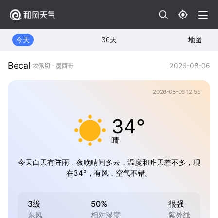
今天
30天
地图
Becal
2026-08-06
坎佩切 - 墨西哥
2026-08-06 12:55
34°
晴
今天白天有阵雨，夜晚晴间多云，温度和昨天差不多，现
在34°，有风，空气不错。
3级
50%
很强
东风
相对湿度
紫外线