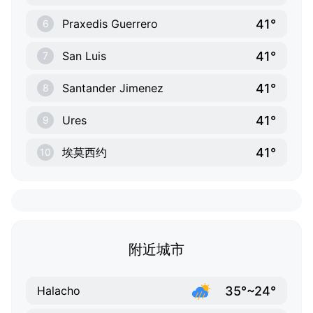
41°
Praxedis Guerrero
6
41°
San Luis
7
41°
Santander Jimenez
8
41°
Ures
9
41°
埃莫西约
10
附近城市
35°~24°
Halacho