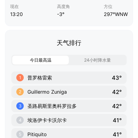
现在
高度角
方位
13:20
-3°
297°WNW
天气排行
今日最高温
24小时降水量
43°
普罗格雷索
1
42°
Guillermo Zuniga
2
42°
圣路易斯里奥科罗拉多
3
41°
埃洛伊卡卡沃尔卡
4
41°
Pitiquito
5