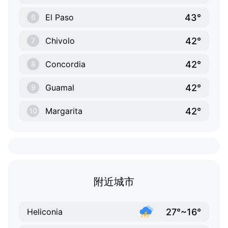
43°
El Paso
6
42°
Chivolo
7
42°
Concordia
8
42°
Guamal
9
42°
Margarita
10
附近城市
27°~16°
Heliconia