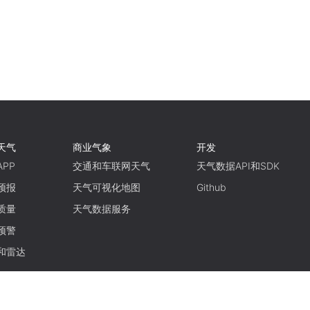
天气
商业气象
开发
PP
交通和车联网天气
天气数据API和SDK
预报
天气可视化地图
Github
质量
天气数据服务
预警
和雷达