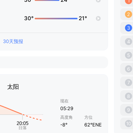
1
2
30°
21°
3
30天预报
4
5
6
7
太阳
8
现在
05:29
9
高度角
方位
10
-8°
62°ENE