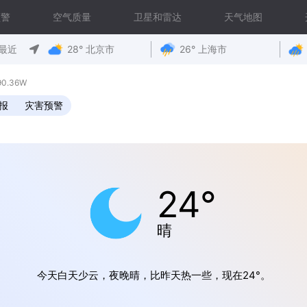
预警
空气质量
卫星和雷达
天气地图
最近
28° 北京市
26° 上海市
0.36W
报
灾害预警
24°
晴
今天白天少云，夜晚晴，比昨天热一些，现在24°。