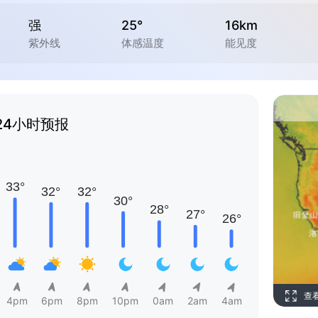
强
25°
16km
紫外线
体感温度
能见度
24小时预报
查
4pm
6pm
8pm
10pm
0am
2am
4am