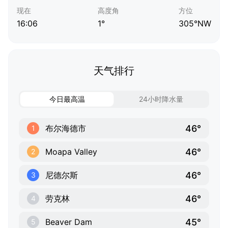
现在
高度角
方位
16:06
1°
305°NW
天气排行
今日最高温
24小时降水量
46°
布尔海德市
1
46°
Moapa Valley
2
46°
尼德尔斯
3
46°
劳克林
4
45°
Beaver Dam
5