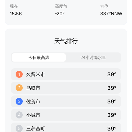
现在
高度角
方位
15:56
-20°
337°NNW
天气排行
今日最高温
24小时降水量
39°
久留米市
1
39°
鸟取市
2
39°
佐贺市
3
39°
小城市
4
39°
三养基町
5