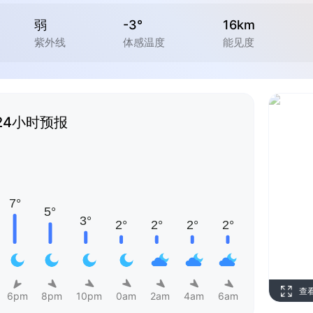
弱
-3°
16km
紫外线
体感温度
能见度
24小时预报
查
6pm
8pm
10pm
0am
2am
4am
6am