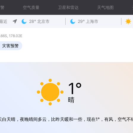
预警
空气质量
卫星和雷达
天气地图
最近
28° 北京市
29° 上海市
S, 178.02E
灾害预警
1°
晴
天白天晴，夜晚晴间多云，比昨天暖和一些，现在1°，有风，空气不