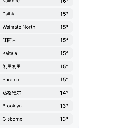
16°
Kaikohe
15°
Paihia
15°
Waimate North
15°
旺阿雷
15°
Kaitaia
15°
凯里凯里
15°
Purerua
14°
达格维尔
13°
Brooklyn
13°
Gisborne