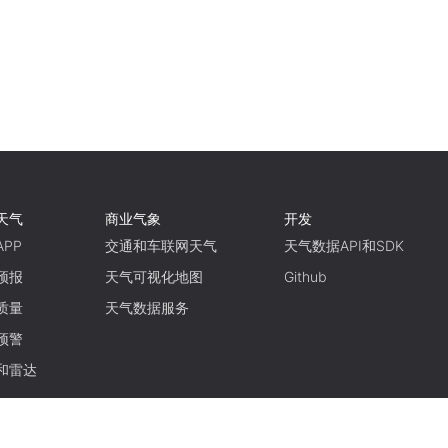
天气
商业气象
开发
PP
交通和车联网天气
天气数据API和SDK
预报
天气可视化地图
Github
质量
天气数据服务
预警
和雷达