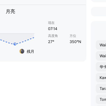
月亮
现在
07:14
高度角
方位
27°
350°N
Wai
残月
Wa
华
Ka
Tar
To