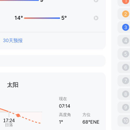
1
2
14°
5°
3
30天预报
4
5
6
7
太阳
8
现在
07:14
9
高度角
方位
10
1°
68°ENE