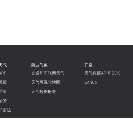
天气
商业气象
开发
PP
交通和车联网天气
天气数据API和SDK
预报
天气可视化地图
Github
质量
天气数据服务
预警
和雷达