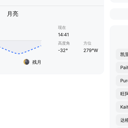
月亮
现在
14:41
高度角
方位
-32°
279°W
凯
残月
Pai
Pur
旺
Kai
达