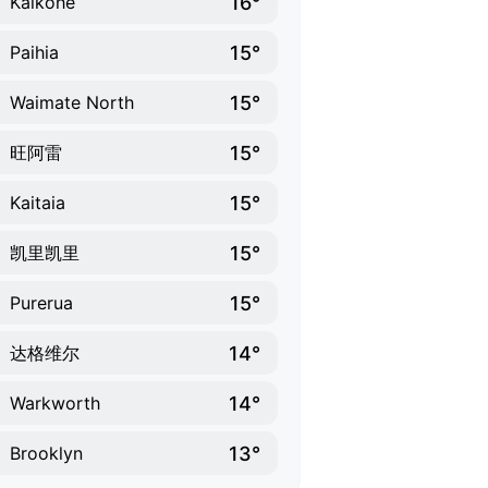
16°
Kaikohe
15°
Paihia
15°
Waimate North
15°
旺阿雷
15°
Kaitaia
15°
凯里凯里
15°
Purerua
14°
达格维尔
14°
Warkworth
13°
Brooklyn