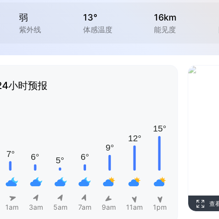
弱
13°
16km
紫外线
体感温度
能见度
24小时预报
查
1am
3am
5am
7am
9am
11am
1pm