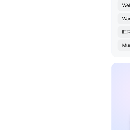
Wel
Wa
旺
Mur