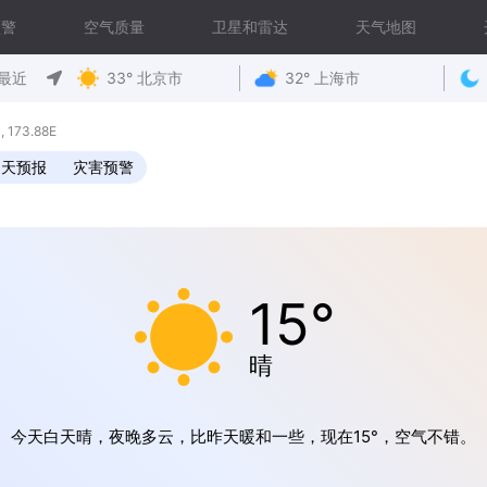
预警
空气质量
卫星和雷达
天气地图
最近
33° 北京市
32° 上海市
173.88E
0天预报
灾害预警
15°
晴
今天白天晴，夜晚多云，比昨天暖和一些，现在15°，空气不错。