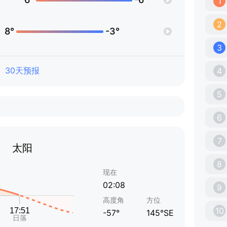
1
2
8°
-3°
3
30天预报
4
5
6
7
太阳
8
现在
02:08
9
高度角
方位
10
-57°
145°SE