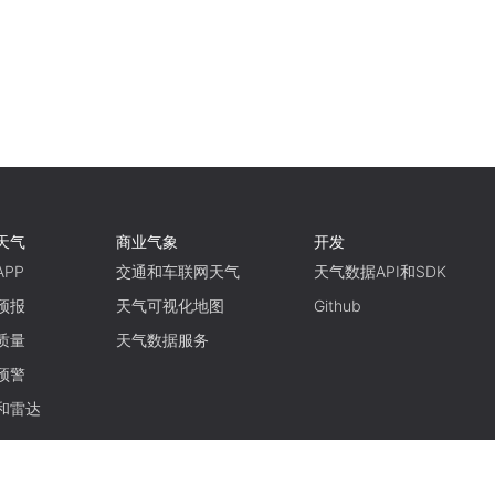
天气
商业气象
开发
PP
交通和车联网天气
天气数据API和SDK
预报
天气可视化地图
Github
质量
天气数据服务
预警
和雷达