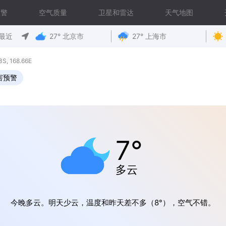
预警
空气质量
卫星和雷达
天气地图
最近
27° 北京市
27° 上海市
 168.66E
害预警
7°
多云
今晚多云。明天少云，温度和昨天差不多（8°），空气不错。