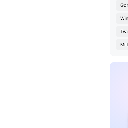
Go
Win
Twi
Mil