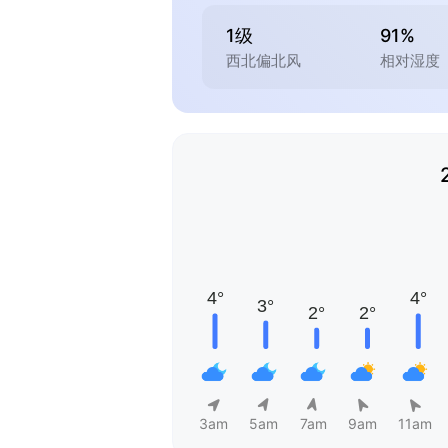
1级
91%
西北偏北风
相对湿度
3am
5am
7am
9am
11am