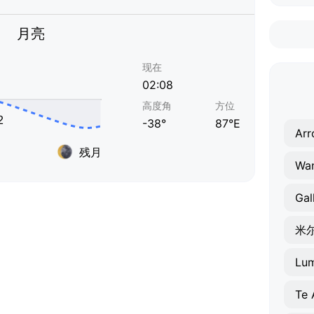
月亮
现在
02:08
高度角
方位
-38°
87°E
Ar
残月
Wa
Gal
米
Lu
Te 