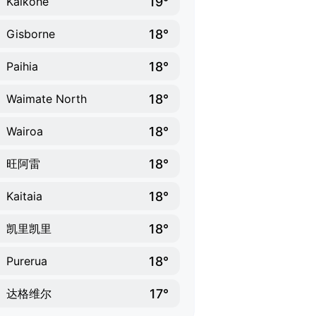
19°
Kaikohe
18°
Gisborne
18°
Paihia
18°
Waimate North
18°
Wairoa
18°
旺阿雷
18°
Kaitaia
18°
凯里凯里
18°
Purerua
17°
达格维尔