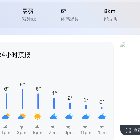
最弱
6°
8km
紫外线
体感温度
能见度
24小时预报
查
1pm
3pm
5pm
7pm
9pm
11pm
1am