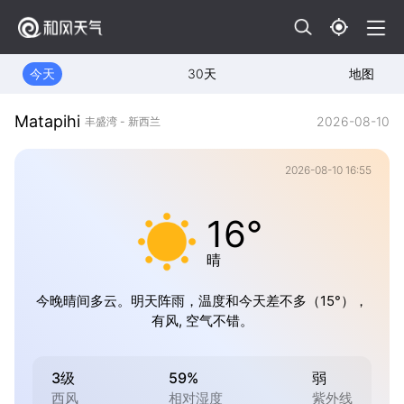
今天
30天
地图
Matapihi
2026-08-10
丰盛湾 - 新西兰
2026-08-10 16:55
16°
晴
今晚晴间多云。明天阵雨，温度和今天差不多（15°），
有风, 空气不错。
3级
59%
弱
西风
相对湿度
紫外线