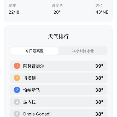
现在
高度角
方位
22:18
-20°
43°NE
天气排行
今日最高温
24小时降水量
39°
阿努普加尔
1
38°
博塔德
2
38°
恰纳斯马
3
38°
达内拉
4
38°
Dhola Godadji
5