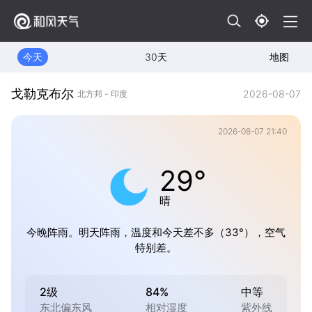
今天
30天
地图
戈勒克布尔
2026-08-07
北方邦 - 印度
2026-08-07 21:40
29°
晴
今晚阵雨。明天阵雨，温度和今天差不多（33°），空气
特别差。
2级
84%
中等
东北偏东风
相对湿度
紫外线