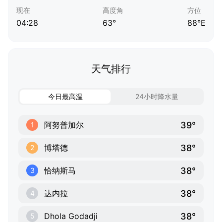
现在
高度角
方位
04:28
63°
88°E
天气排行
今日最高温
24小时降水量
39°
阿努普加尔
1
38°
博塔德
2
38°
恰纳斯马
3
38°
达内拉
4
38°
Dhola Godadji
5