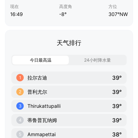
现在
高度角
方位
16:49
-8°
307°NW
天气排行
今日最高温
24小时降水量
39°
拉尔古迪
1
39°
普利尤尔
2
39°
Thirukattupalli
3
39°
蒂鲁普瓦纳姆
4
38°
Ammapettai
5