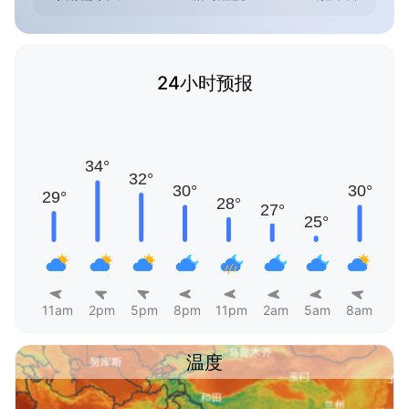
24小时预报
11am
2pm
5pm
8pm
11pm
2am
5am
8am
温度