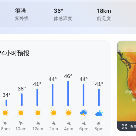
很强
36°
18km
紫外线
体感温度
能见度
24小时预报
查
8am
10am
12am
2pm
4pm
6pm
8pm