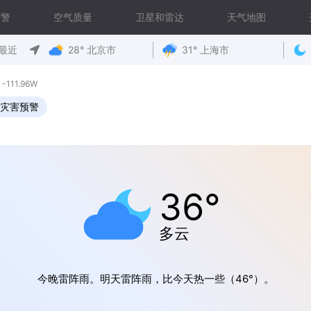
预警
空气质量
卫星和雷达
天气地图
最近
28° 北京市
31° 上海市
111.96W
灾害预警
36°
多云
今晚雷阵雨。明天雷阵雨，比今天热一些（46°）。