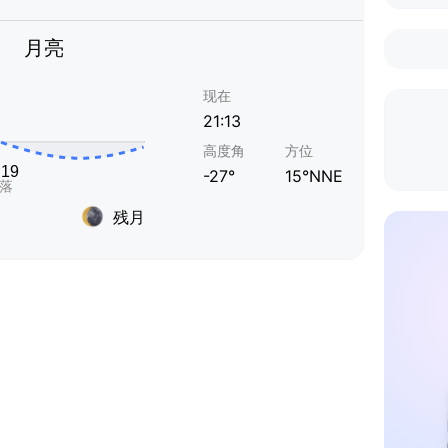
月亮
现在
21:13
高度角
方位
-27°
15°NNE
残月