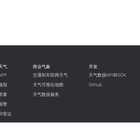
天气
商业气象
开发
PP
交通和车联网天气
天气数据API和SDK
预报
天气可视化地图
Github
质量
天气数据服务
预警
和雷达