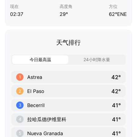
现在
高度角
方位
02:37
29°
62°ENE
天气排行
今日最高温
24小时降水量
42°
Astrea
1
42°
El Paso
2
41°
Becerril
3
41°
拉哈瓜德伊维里科
4
41°
Nueva Granada
5