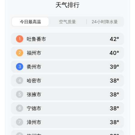
天气排行
今日最高温
空气质量
24小时降水量
42°
吐鲁番市
1
40°
福州市
2
39°
衢州市
3
38°
哈密市
4
38°
张掖市
5
38°
宁德市
6
38°
漳州市
7