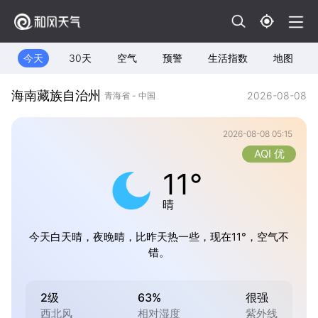
今天
30天
空气
预警
生活指数
地图
海南藏族自治州
2026-08-08
青海省 - 中国
2026-08-08 05:15
AQI 优
11°
晴
今天白天晴，夜晚晴，比昨天热一些，现在11°，空气不
错。
2级
63%
很强
西北风
相对湿度
紫外线