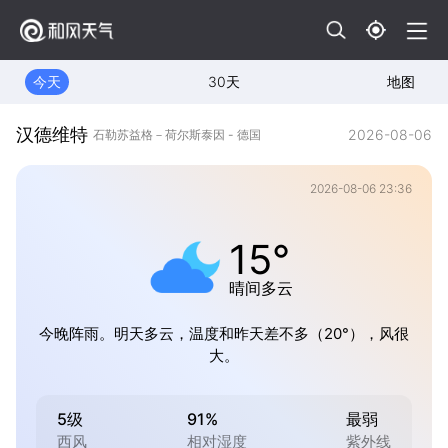
今天
30天
地图
汉德维特
2026-08-06
石勒苏益格－荷尔斯泰因 - 德国
2026-08-06 23:36
15°
晴间多云
今晚阵雨。明天多云，温度和昨天差不多（20°），风很
大。
5级
91%
最弱
西风
相对湿度
紫外线