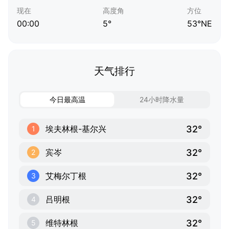
现在
高度角
方位
00:00
5°
53°NE
天气排行
今日最高温
24小时降水量
32°
埃夫林根-基尔兴
1
32°
宾岑
2
32°
艾梅尔丁根
3
32°
吕明根
4
32°
维特林根
5