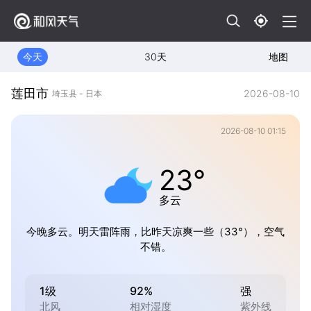
今天
30天
地图
莲田市
2026-08-10
埼玉县 - 日本
2026-08-10 01:15
23°
多云
今晚多云。明天雷阵雨，比昨天凉爽一些（33°），空气
不错。
1级
92%
强
北风
相对湿度
紫外线