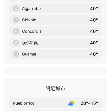
40°
Algarrobo
6
40°
Chivolo
7
40°
Concordia
8
40°
埃尔科佩
9
40°
Guamal
10
附近城市
28°~15°
Pueblorrico