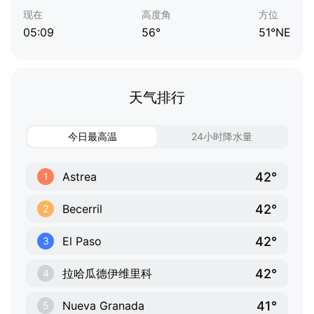
现在
高度角
方位
05:09
56°
51°NE
天气排行
今日最高温
24小时降水量
42°
Astrea
1
42°
Becerril
2
42°
El Paso
3
42°
拉哈瓜德伊维里科
4
41°
Nueva Granada
5