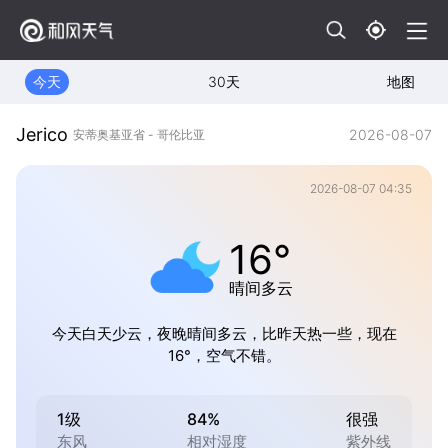
今天
30天
地图
Jerico
2026-08-07
安蒂奥基亚省 - 哥伦比亚
2026-08-07 04:35
16°
晴间多云
今天白天少云，夜晚晴间多云，比昨天热一些，现在
16°，空气不错。
1级
84%
很强
东风
相对湿度
紫外线