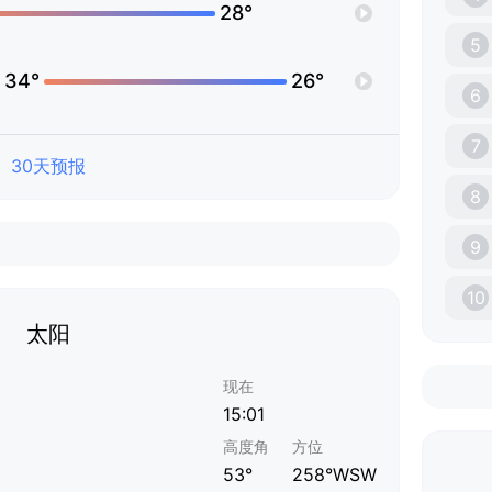
28°
5
34°
26°
6
7
30天预报
8
9
10
太阳
现在
15:01
高度角
方位
53°
258°WSW