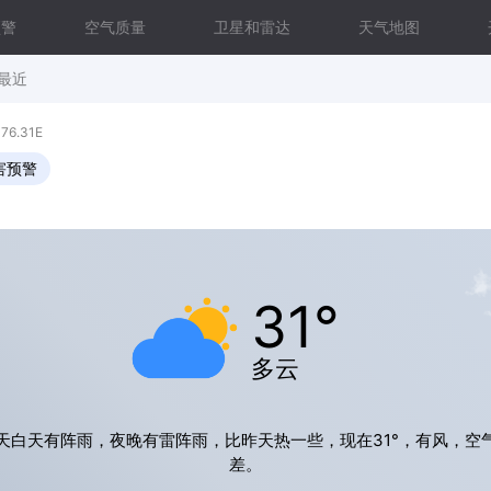
预警
空气质量
卫星和雷达
天气地图
最近
6.31E
害预警
31°
多云
天白天有阵雨，夜晚有雷阵雨，比昨天热一些，现在31°，有风，空
差。