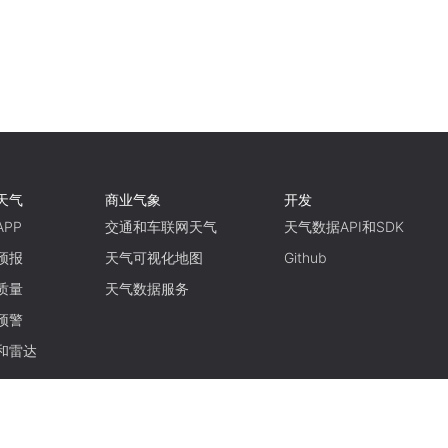
天气
商业气象
开发
PP
交通和车联网天气
天气数据API和SDK
预报
天气可视化地图
Github
质量
天气数据服务
预警
和雷达
使用条款
隐私政策
京ICP备15048401号-11
京公网安备11010