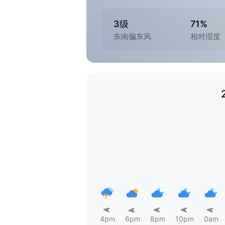
3级
71%
东南偏东风
相对湿度
4pm
6pm
8pm
10pm
0am