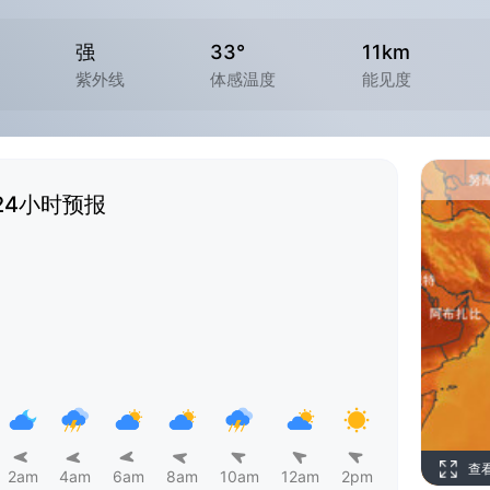
强
33°
11km
紫外线
体感温度
能见度
24小时预报
查
2am
4am
6am
8am
10am
12am
2pm