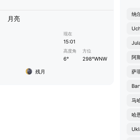
纳
月亮
Uch
现在
15:01
Jul
高度角
方位
阿
6°
298°WNW
残月
萨
Bar
马
哈
Ukl