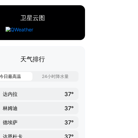
卫星云图
天气排行
今日最高温
24小时降水量
37°
达内拉
37°
林姆迪
37°
德埃萨
37°
达恩杜卡